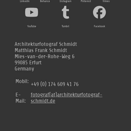
Linkedin
Behance
Instagram
Pinterest
Vimeo
YouTube
Tumbrl
Facebook
Architekturfotograf Schmidt
Matthias Frank Schmidt
Mies-van-der-Rohe-Weg 6
99085 Erfurt
Germany
Mobil:
+49 (0) 174 609 41 76
E-
fotograf[at]architekturfotograf-
Mail:
schmidt.de